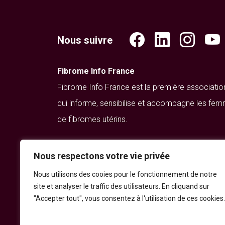
Nous suivre
Fibrome Info France
Fibrome Info France est la première associatio
qui informe, sensibilise et accompagne les fem
de fibromes utérins.
Maison des associations
Nous respectons votre vie privée
15 passage Ramey
Nous utilisons des cooies pour le fonctionnement de notre
75018 Paris
site et analyser le traffic des utilisateurs. En cliquand sur
"Accepter tout", vous consentez à l'utilisation de ces cookies.
contact@fibrome-info-france.org