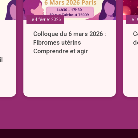
Le 4 février 2026
Le 1
Colloque du 6 mars 2026 :
C
Fibromes utérins
d
Comprendre et agir
il