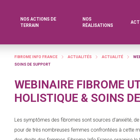
NOS ACTIONS DE
NOS
ACT
TERRAIN
RÉALISATIONS
FIBROME INFO FRANCE
ACTUALITÉS
ACTUALITÉ
WEB
SOINS DE SUPPORT
WEBINAIRE FIBROME U
HOLISTIQUE & SOINS D
Les symptômes des fibromes sont sources d’anxiété, de 
pour de très nombreuses femmes confrontées à cette mal
des droits des femmes, Fibrome Info France organise le 