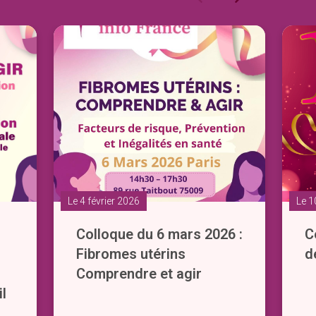
Le 4 février 2026
Le 1
Colloque du 6 mars 2026 :
C
Fibromes utérins
d
Comprendre et agir
il